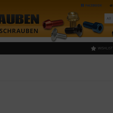
FACEBOOK
All
WISHLIST