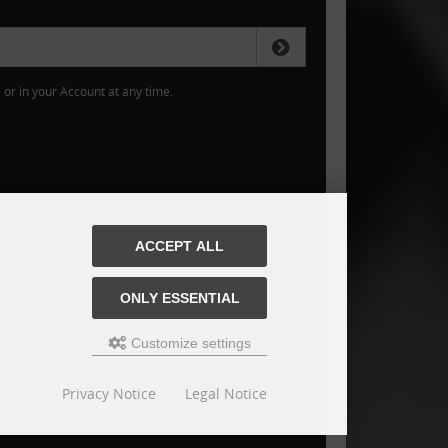
or in your Account at any time.
ACCEPT ALL
ONLY ESSENTIAL
Customize settings
Privacy Notice
Legal Notice
is jaeger-schrauben.de