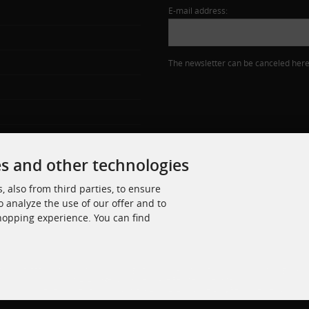
E-mail address:
The newsletter can be canceled here 
es and other technologies
 also from third parties, to ensure
o analyze the use of our offer and to
shopping experience. You can find
zl. MwSt. zzgl.
Versandkosten
. Die durchgestrichenen Preise entsprechen dem bisherigen Pre
© 2026 Jäger Schrauben • Alle Rechte vorbehalten
modified eCommerce Shopsoftware © 2009-2026 • Umsetzung Rehm Webdesign