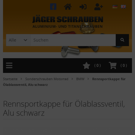
Alle
(
0
)
(
0
)
Startseite
Sonderschrauben Motorrad
BMW
Rennsportkappe für
Ölablassventil, Alu schwarz
Rennsportkappe für Ölablassventil,
Alu schwarz