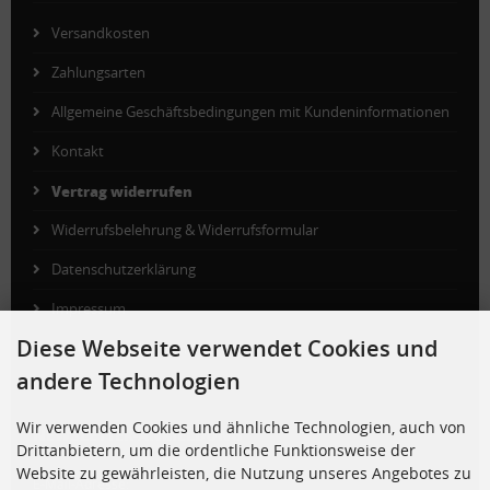
Versandkosten
Zahlungsarten
Allgemeine Geschäftsbedingungen mit Kundeninformationen
Kontakt
Vertrag widerrufen
Widerrufsbelehrung & Widerrufsformular
Datenschutzerklärung
Impressum
Diese Webseite verwendet Cookies und
Cookie Einstellungen
andere Technologien
Wir verwenden Cookies und ähnliche Technologien, auch von
NEWSLETTER-ANMELDUNG
Drittanbietern, um die ordentliche Funktionsweise der
Website zu gewährleisten, die Nutzung unseres Angebotes zu
E-Mail-Adresse: