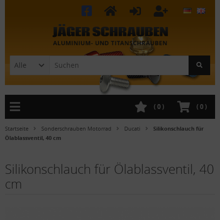
Alle
(
0
)
(
0
)
Startseite
Sonderschrauben Motorrad
Ducati
Silikonschlauch für
Ölablassventil, 40 cm
Silikonschlauch für Ölablassventil, 40
cm