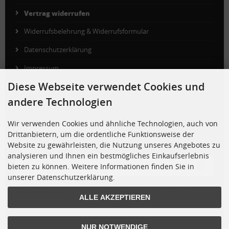
Vertrag widerrufen
Widerrufsbelehrung & Widerrufsformular
Datenschutzerklärung
Impressum
Diese Webseite verwendet Cookies und
Cookie Einstellungen
andere Technologien
Wir verwenden Cookies und ähnliche Technologien, auch von
NEWSLETTER-ANMELDUNG
Drittanbietern, um die ordentliche Funktionsweise der
Website zu gewährleisten, die Nutzung unseres Angebotes zu
E-Mail-Adresse:
analysieren und Ihnen ein bestmögliches Einkaufserlebnis
bieten zu können. Weitere Informationen finden Sie in
unserer Datenschutzerklärung.
Der Newsletter kann jederzeit hier oder in Ihrem Kundenkonto
ALLE AKZEPTIEREN
abbestellt werden.
NUR NOTWENDIGE