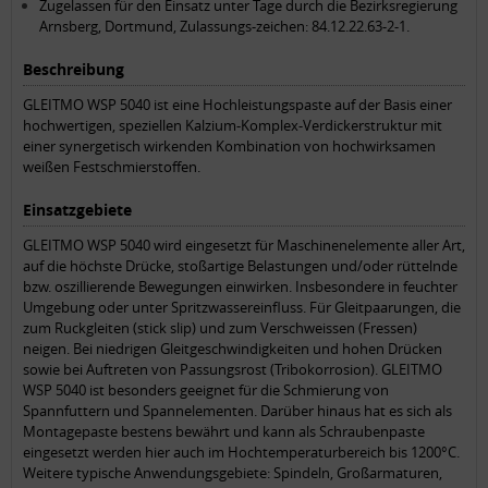
Zugelassen für den Einsatz unter Tage durch die Bezirksregierung
Arnsberg, Dortmund, Zulassungs-zeichen: 84.12.22.63-2-1.
Beschreibung
GLEITMO WSP 5040 ist eine Hochleistungspaste auf der Basis einer
hochwertigen, speziellen Kalzium-Komplex-Verdickerstruktur mit
einer synergetisch wirkenden Kombination von hochwirksamen
weißen Festschmierstoffen.
Einsatzgebiete
GLEITMO WSP 5040 wird eingesetzt für Maschinenelemente aller Art,
auf die höchste Drücke, stoßartige Belastungen und/oder rüttelnde
bzw. oszillierende Bewegungen einwirken. Insbesondere in feuchter
Umgebung oder unter Spritzwassereinfluss. Für Gleitpaarungen, die
zum Ruckgleiten (stick slip) und zum Verschweissen (Fressen)
neigen. Bei niedrigen Gleitgeschwindigkeiten und hohen Drücken
sowie bei Auftreten von Passungsrost (Tribokorrosion). GLEITMO
WSP 5040 ist besonders geeignet für die Schmierung von
Spannfuttern und Spannelementen. Darüber hinaus hat es sich als
Montagepaste bestens bewährt und kann als Schraubenpaste
eingesetzt werden hier auch im Hochtemperaturbereich bis 1200°C.
Weitere typische Anwendungsgebiete: Spindeln, Großarmaturen,